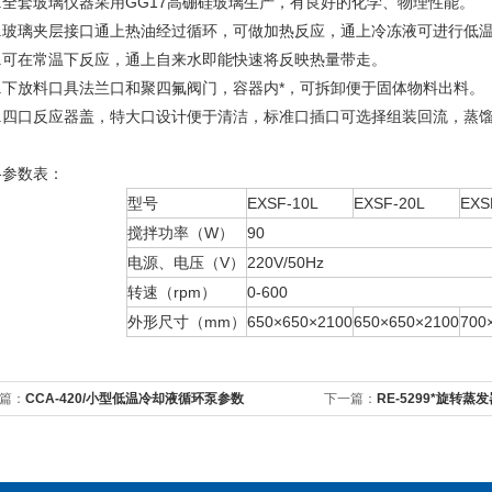
.全套玻璃仪器采用GG17高硼硅玻璃生产，有良好的化学、物理性能。
.玻璃夹层接口通上热油经过循环，可做加热反应，通上冷冻液可进行低
.可在常温下反应，通上自来水即能快速将反映热量带走。
.下放料口具法兰口和聚四氟阀门，容器内*，可拆卸便于固体物料出料。
.四口反应器盖，特大口设计便于清洁，标准口插口可选择组装回流，蒸
格参数表：
型号
EXSF-10L
EXSF-20L
EXS
搅拌功率（W）
90
电源、电压（V）
220V/50Hz
转速（rpm）
0-600
外形尺寸（mm）
650×650×2100
650×650×2100
700
篇：
CCA-420/小型低温冷却液循环泵参数
下一篇：
RE-5299*旋转蒸