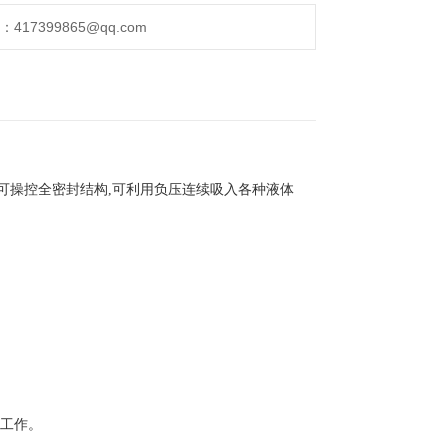
17399865@qq.com
为可操控全密封结构,可利用负压连续吸入各种液体
续工作。