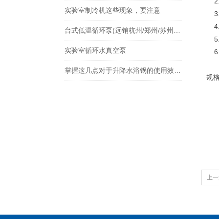
2
实验室制冷机这些现象，要注意
3
4
台式低温循环泵(远销杭州/郑州/苏州等全国各地)
5
实验室循环水真空泵
6
掌握这几点对于升降水浴锅的使用效果提升非常大
规
上一