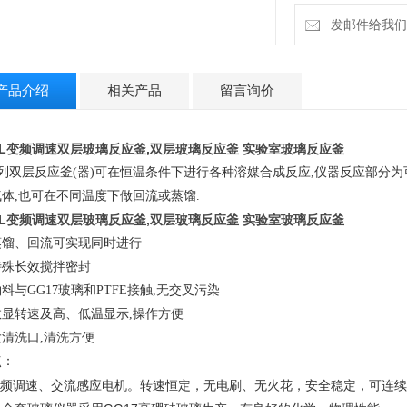
发邮件给我们：4
产品介绍
相关产品
留言询价
0L变频调速双层玻璃反应釜
,双层玻璃反应釜 实验室
玻璃反应釜
系列双层反应釜(器)可在恒温条件下进行各种溶媒合成反应,仪器反应部分
体,也可在不同温度下做回流或蒸馏.
0L变频调速双层玻璃反应釜
,双层玻璃反应釜 实验室
玻璃反应釜
蒸馏、回流可实现同时进行
特殊长效搅拌密封
料与GG17玻璃和PTFE接触,无交叉污染
数显转速及高、低温显示,操作方便
清洗口,清洗方便
点：
.变频调速、交流感应电机。转速恒定，无电刷、无火花，安全稳定，可连