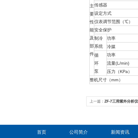
传感器
主
设定方式
要
仪表调节范围（℃）
性
能
安全保护
及
制冷
功率
部
系统
冷媒
件
功率
循
环
流量(L/min)
泵
压力（KPa）
整机尺寸（mm）
上一篇：
ZF-7三用紫外分析
首页
公司简介
新闻资讯