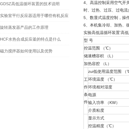
4、高温控制采用空气开
GDSZ高低温循环装置的技术说明
时、过热、过压、过电流
实验室平行反应器适用于哪些有机反应
5、数显式温度控制，操
6、本机集冷却、加热、
旋转蒸发器产品的工作原理
实验高低温循环装置'高低
HCF水热合成反应釜的特点是什么
型 号
控温范围 （℃）
磁力搅拌器如何使用以及优势
储液槽容积 （L）
加热容腔 （L）
zui低使用温度范围 （
环境温度 （℃）
工
作
环境相对湿度
条
电源
件
输入功率 （KW）
介质粘度
显示方式
控温精度（℃）