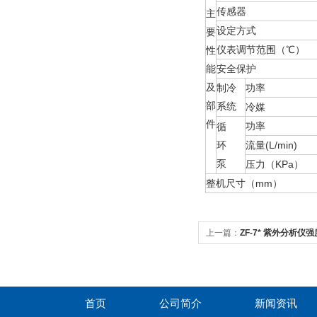
传感器
主
设定方式
要
仪表调节范围（℃）
性
能
安全保护
及
制冷
功率
部
系统
冷媒
件
功率
循
环
流量(L/min)
泵
压力（KPa）
整机尺寸（mm）
上一篇：
ZF-7* 紫外分析仪强
首页
公司简介
新闻资讯