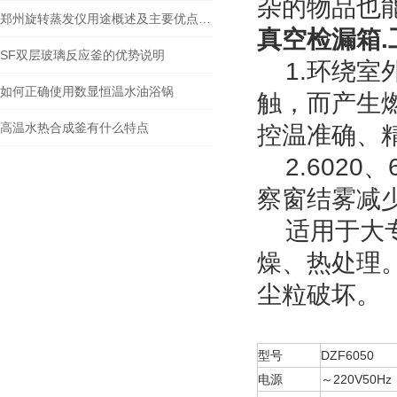
杂的物品也
郑州旋转蒸发仪用途概述及主要优点一览
真空检漏箱.
SF双层玻璃反应釜的优势说明
1.环绕室
如何正确使用数显恒温水油浴锅
触，而产生
高温水热合成釜有什么特点
控温准确、
2.6020
察窗结雾减
适用于大专
燥、热处理
尘粒破坏。
型号
DZF6050
电源
～220V50Hz