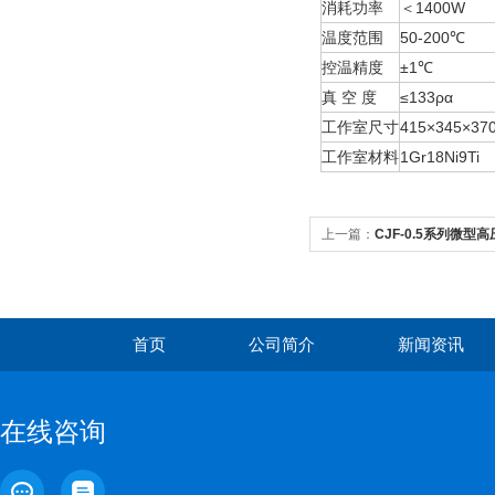
消耗功率
＜1400W
温度范围
50-200℃
控温精度
±1℃
真 空 度
≤133ρα
工作室尺寸
415×345×3
工作室材料
1Gr18Ni9Ti
上一篇：
CJF-0.5系列微型
首页
公司简介
新闻资讯
在线咨询