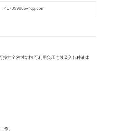
17399865@qq.com
为可操控全密封结构,可利用负压连续吸入各种液体
续工作。