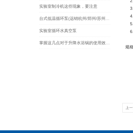
2
实验室制冷机这些现象，要注意
3
4
台式低温循环泵(远销杭州/郑州/苏州等全国各地)
5
实验室循环水真空泵
6
掌握这几点对于升降水浴锅的使用效果提升非常大
规
上一