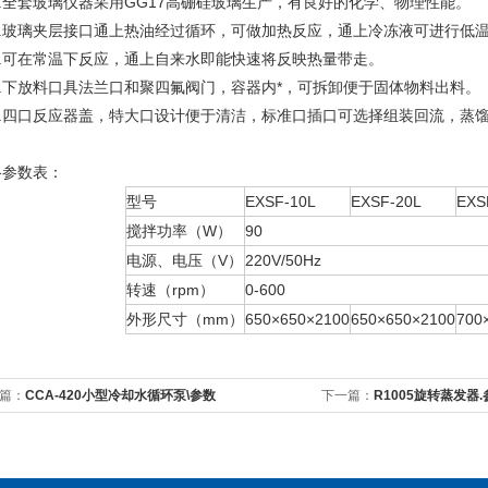
.全套玻璃仪器采用GG17高硼硅玻璃生产，有良好的化学、物理性能。
.玻璃夹层接口通上热油经过循环，可做加热反应，通上冷冻液可进行低
.可在常温下反应，通上自来水即能快速将反映热量带走。
.下放料口具法兰口和聚四氟阀门，容器内*，可拆卸便于固体物料出料。
.四口反应器盖，特大口设计便于清洁，标准口插口可选择组装回流，蒸
格参数表：
型号
EXSF-10L
EXSF-20L
EXS
搅拌功率（W）
90
电源、电压（V）
220V/50Hz
转速（rpm）
0-600
外形尺寸（mm）
650×650×2100
650×650×2100
700
篇：
CCA-420小型冷却水循环泵\参数
下一篇：
R1005旋转蒸发器.