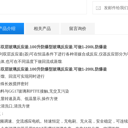
发邮件给我们：4
产品介绍
相关产品
留言询价
双层玻璃反应釜.
100升防爆型玻璃反应釜.可做1-200L防爆釜
系列双层反应釜(器)可在恒温条件下进行各种溶媒合成反应,仪器反应部分
体,也可在不同温度下做回流或蒸馏.
双层玻璃反应釜.
100升防爆型玻璃反应釜.可做1-200L防爆釜
蒸馏、回流可实现同时进行
特殊长效搅拌密封
料与GG17玻璃和PTFE接触,无交叉污染
数显转速及高、低温显示,操作方便
清洗口,清洗方便
点：
.变频调速、交流感应电机。转速恒定，无电刷、无火花，安全稳定，可连