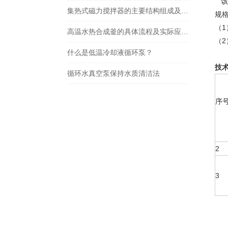
该
集热式磁力搅拌器的主要结构组成及使用注意事项
规
（1
高温水热合成釜的具体流程及实际应用，快看
（
什么是低温冷却液循环泵？
技
循环水真空泵保持水质清洁法
序
2
3