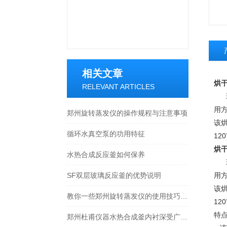
相关文章
烘干
RELEVANT ARTICLES
玻
用
郑州旋转蒸发仪的操作规程与注意事项
该
循环水真空泵的功用特征
12
烘干
水热合成反应釜如何保养
玻
SF双层玻璃反应釜的优势说明
用
该
教你一些郑州旋转蒸发仪的使用技巧及注意事项
12
特
郑州杜甫仪器水热合成釜内衬深受广大用户好评