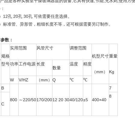
产品是各种实验室干燥玻璃器皿的设备,它具有快速,节能,无水则,使用方便
格：
）12孔 20孔 30孔 可依需要任意选择。
2）标准管、异形管，粗细长度不等，还可根据需要另订制作。
术参数：
实用范围
风管尺寸
调整范围
规格
机型尺寸
重量
号
型号
功率
工作电源
长度
温度
精度
数量
（mm）
Kg
W
V/HZ
（mm）
Q
℃
℃
B
7
8
800
～220/50
170/200
12 20 30
40/120
±5
400×40
C