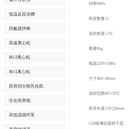
功率800w
低温反应浴槽
风管数量12
四氟搅拌棒
温控精度±5℃
高速离心机
重量8kg
80-2离心机
电源220V/50Hz
80-1离心机
尺寸400×40mm
高剪切分散乳化机
温控范围40/120℃
生化培养箱
风管长度170/220mm
高低温循环泵
C20玻璃仪器烘干器