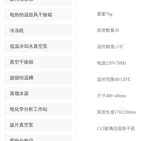
重量7kg
电热恒温鼓风干燥箱
冷冻机
风管数量20
低温冷却水真空泵
温控精度±5℃
真空干燥箱
电源220V/50Hz
超级恒温槽
温控范围40/120℃
蒸馏水器
尺寸400×40mm
电化学分析工作站
风管长度170/220mm
旋片真空泵
C12玻璃仪器烘干器
紫外分析仪