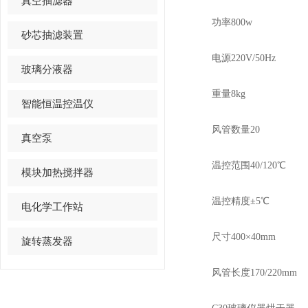
真空抽滤器
功率800w
砂芯抽滤装置
电源220V/50Hz
玻璃分液器
重量8kg
智能恒温控温仪
风管数量20
真空泵
温控范围40/120℃
模块加热搅拌器
温控精度±5℃
电化学工作站
尺寸400×40mm
旋转蒸发器
风管长度170/220mm