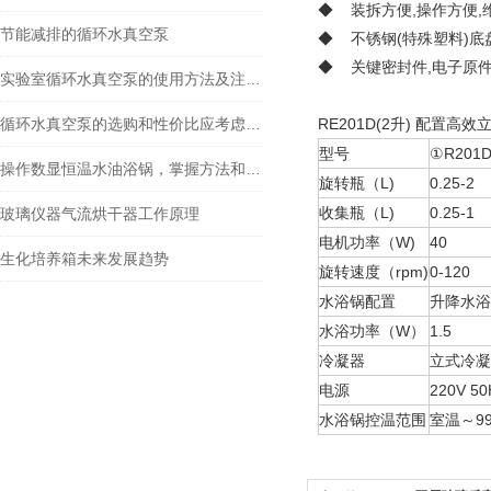
◆ 装拆方便,操作方便,
节能减排的循环水真空泵
◆ 不锈钢(特殊塑料)底盘
◆ 关键密封件,电子原
实验室循环水真空泵的使用方法及注意事项分享
循环水真空泵的选购和性价比应考虑哪些方面
RE201D(2升) 配置
型号
①R201
操作数显恒温水油浴锅，掌握方法和规则是少不了的
旋转瓶（L)
0.25-2
收集瓶（L)
0.25-1
玻璃仪器气流烘干器工作原理
电机功率（W)
40
生化培养箱未来发展趋势
旋转速度（rpm)
0-120
水浴锅配置
升降水浴
水浴功率（W）
1.5
冷凝器
立式冷凝
电源
220V 50
水浴锅控温范围
室温～99