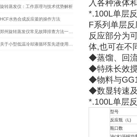
入各种液体
旋转蒸发仪：工作原理与技术优势解析
*.100L单
HCF水热合成反应釜的操作方法
F系列单层反
郑州旋转蒸发仪常见故障排查方法一定要掌握
反应部分为
关于小型低温冷却液循环泵先进使用功能和简单操作
体,也可在不
◆蒸馏、回
◆特殊长效
◆物料与GG
◆数显转速及
*.100L单
型号
反应瓶（L)
瓶口数
油(水)浴锅功率