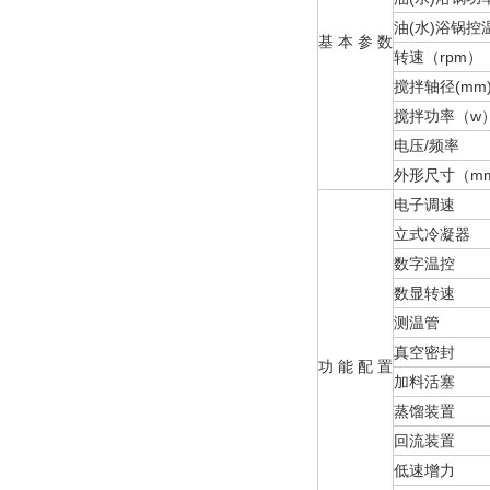
油(水)浴锅控
基 本 参 数
转速（rpm）
搅拌轴径(mm
搅拌功率（w
电压/频率
外形尺寸（mm
电子调速
立式冷凝器
数字温控
数显转速
测温管
真空密封
功 能 配 置
加料活塞
蒸馏装置
回流装置
低速增力