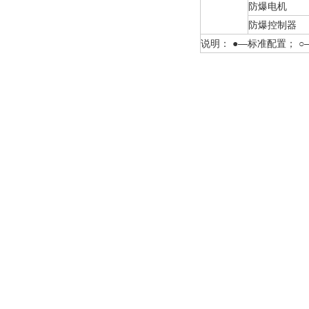
防爆电机
防爆控制器
说明： ●—标准配置； ○