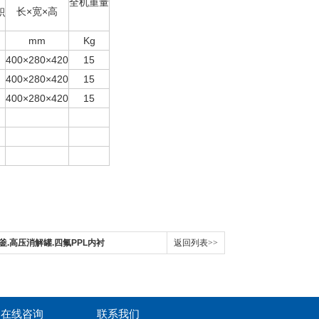
全机重量
长×宽×高
积
mm
Kg
400×280×420
15
400×280×420
15
400×280×420
15
釜.高压消解罐.四氟PPL内衬
返回列表>>
在线咨询
联系我们