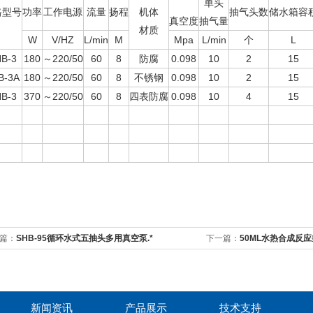
单头
格型号
功率
工作电源
流量
扬程
机体
抽气头数
储水箱容
真空度
抽气量
材质
W
V/HZ
L/min
M
Mpa
L/min
个
L
B-3
180
～220/50
60
8
防腐
0.098
10
2
15
B-3A
180
～220/50
60
8
不锈钢
0.098
10
2
15
B-3
370
～220/50
60
8
四表防腐
0.098
10
4
15
篇：
SHB-95循环水式五抽头多用真空泵.*
下一篇：
50ML水热合成反应
新闻资讯
产品展示
技术支持