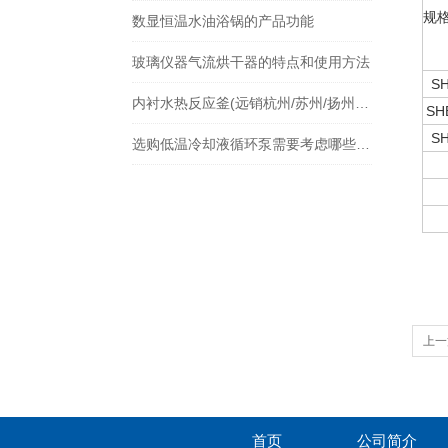
规
数显恒温水油浴锅的产品功能
玻璃仪器气流烘干器的特点和使用方法
SH
内衬水热反应釜(远销杭州/苏州/扬州/广州/郑州等各地)
SH
SH
选购低温冷却液循环泵需要考虑哪些因素?
上一
首页
公司简介