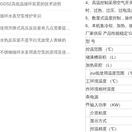
4、高温控制采用空气开
GDSZ高低温循环装置的技术说明
时、过热、过压、过电流
循环水真空泵维护常识
5、数显式温度控制，操
6、本机集冷却、加热、
使用升降式高压反应釜有几点需要提醒你注意
厂家供应 产品性能稳定’
水热反应釜不是平白无故受人青睐的
型 号
控温范围 （℃）
不锈钢循环水多用真空泵的原理及使用方法
储液槽容积 （L）
加热容腔 （L）
zui低使用温度范围 （
环境温度 （℃）
工
作
环境相对湿度
条
电源
件
输入功率 （KW）
介质粘度
显示方式
控温精度（℃）