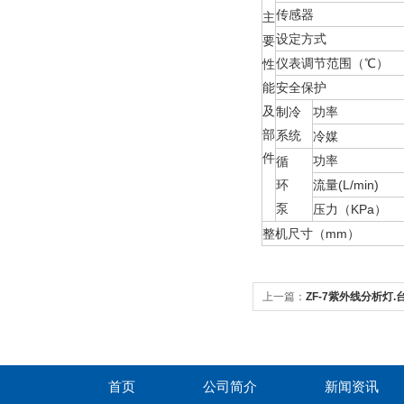
传感器
主
设定方式
要
仪表调节范围（℃）
性
能
安全保护
及
制冷
功率
部
系统
冷媒
件
功率
循
环
流量(L/min)
泵
压力（KPa）
整机尺寸（mm）
上一篇：
ZF-7紫外线分析灯
首页
公司简介
新闻资讯