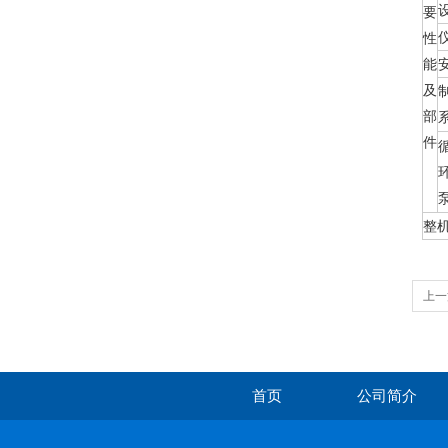
要
性
能
及
部
件
整
上一
首页
公司简介