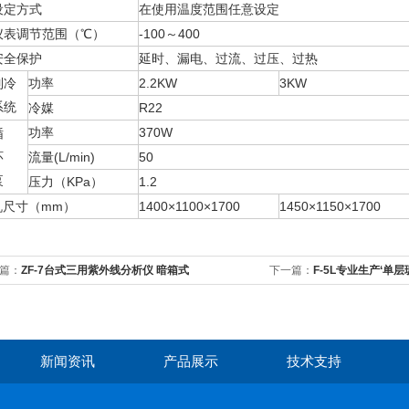
设定方式
在使用温度范围任意设定
仪表调节范围（℃）
-100～400
安全保护
延时、漏电、过流、过压、过热
制冷
功率
2.2KW
3KW
系统
冷媒
R22
功率
370W
循
环
流量(L/min)
50
泵
压力（KPa）
1.2
机尺寸（mm）
1400×1100×1700
1450×1150×1700
篇：
ZF-7台式三用紫外线分析仪 暗箱式
下一篇：
F-5L专业生产‘单
新闻资讯
产品展示
技术支持