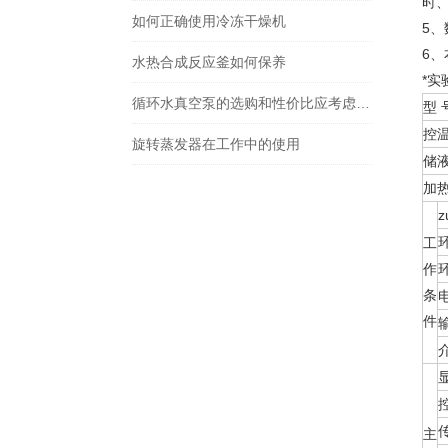
时
如何正确使用冷冻干燥机
5
6
水热合成反应釜如何保养
*
循环水真空泵的选购和性价比应考虑哪些方面
型 
控
旋转蒸发器在工作中的使用
储液
加热
工
作
条
件
主