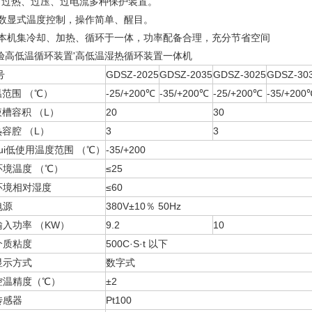
、过热、过压、过电流多种保护装置。
、数显式温度控制，操作简单、醒目。
、本机集冷却、加热、循环于一体，功率配备合理，充分节省空间
实验高低温循环装置'高低温湿热循环装置一体机
号
GDSZ-2025
GDSZ-2035
GDSZ-3025
GDSZ-30
温范围 （℃）
-25/+200℃
-35/+200℃
-25/+200℃
-35/+200
槽容积 （L）
20
30
容腔 （L）
3
3
zui低使用温度范围 （℃）
-35/+200
环境温度 （℃）
≤25
环境相对湿度
≤60
电源
380V±10％ 50Hz
输入功率 （KW）
9.2
10
介质粘度
500C·S·t 以下
显示方式
数字式
控温精度（℃）
±2
传感器
Pt100