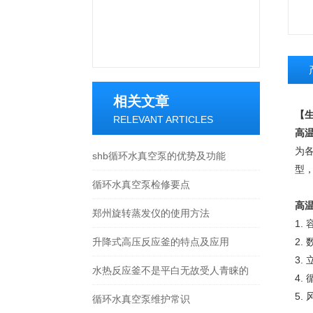
相关文章
【生
RELEVANT ARTICLES
高
为
shb循环水真空泵的优势及功能
型
循环水真空泵检修要点
高
郑州旋转蒸发仪的使用方法
1.
升降式高压反应釜的特点及应用
2.
3.
水热反应釜不是平白无故受人青睐的
4.
5.
循环水真空泵维护常识