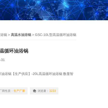
油浴锅
>
高温水油浴锅
> GSC-10L型高温循环油浴锅
型高温循环油浴锅
-31
循环油浴锅【生产供应】-20L高温循环油浴锅 数显智
材料作内胆。外壳选用优质卜板静电喷塑。电热管将
、热效高、耗电省、电子恒温。我们还对产品的温控
厂商性质：
生产厂家
浏览量：
3233
论是数显还是表显，均增加了控温装置。油浴外壳与
护，保温效果。