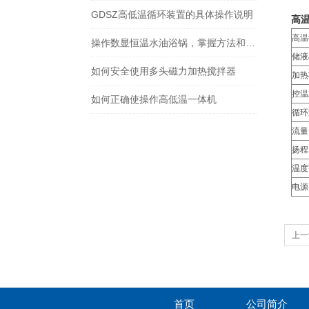
GDSZ高低温循环装置的具体操作说明
高
高温
操作数显恒温水油浴锅，掌握方法和规则是少不了的
储液
如何安全使用多头磁力加热搅拌器
加热
控温
如何正确使操作高低温一体机
循环
流量
扬程
温度
电源
上一
首页
公司简介