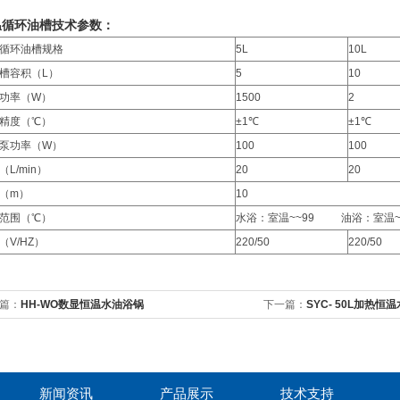
温循环油槽技术参数：
循环油槽规格
5L
10L
槽容积（L）
5
10
功率（W）
1500
2
精度（℃）
±1℃
±1℃
泵功率（W）
100
100
（L/min）
20
20
（m）
10
范围（℃）
水浴：室温~~99 油浴：室温~~
（V/HZ）
220/50
220/50
篇：
HH-WO数显恒温水油浴锅
下一篇：
SYC- 50L加热恒
新闻资讯
产品展示
技术支持