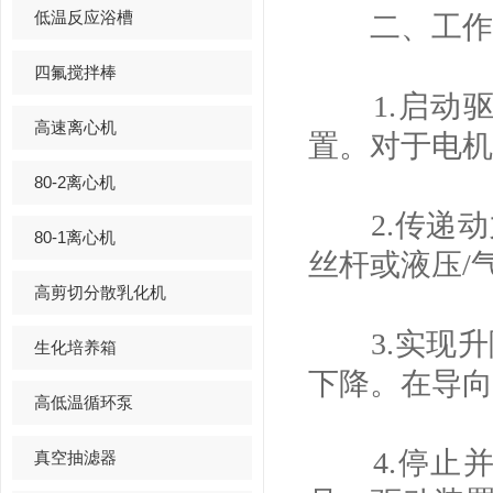
低温反应浴槽
二、工作
四氟搅拌棒
1.启动驱
高速离心机
置。对于电机
80-2离心机
2.传递动
80-1离心机
丝杆或液压/
高剪切分散乳化机
3.实现升
生化培养箱
下降。在导向
高低温循环泵
4.停止并
真空抽滤器