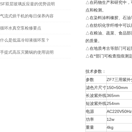
△在药物生产和研究中，
SF双层玻璃反应釜的优势说明
点和检测。
气流式烘干机的每日保养内容
△在染料涂料橡胶、石油
△在纺织化学纤维中可以
循环水真空泵检修要点
△在粮油、蔬菜、食品部
什么是低温冷却液循环泵？
的质量。
△在地质考古等部门可起
手提式高压灭菌锅的使用说明
△在*部门可检查指痕测
技术参数
：
参数
ZF7三用紫
滤色片尺寸
150×50mm
长波紫外线
365nm
短波紫外线
254nm
电源
AC220V50Hz
功率
12w
重量
4kg