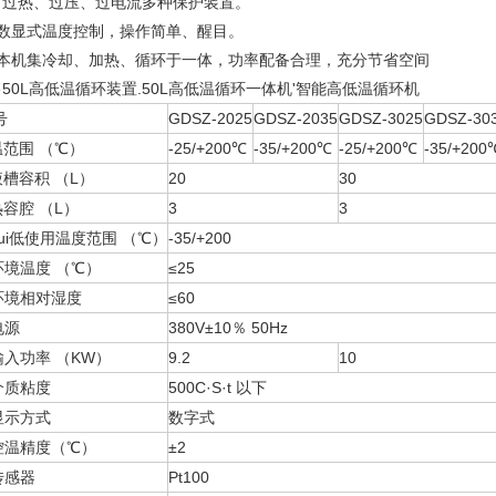
、过热、过压、过电流多种保护装置。
、数显式温度控制，操作简单、醒目。
、本机集冷却、加热、循环于一体，功率配备合理，充分节省空间
50L高低温循环装置.50L高低温循环一体机'智能高低温循环机
号
GDSZ-2025
GDSZ-2035
GDSZ-3025
GDSZ-30
温范围 （℃）
-25/+200℃
-35/+200℃
-25/+200℃
-35/+200
槽容积 （L）
20
30
容腔 （L）
3
3
zui低使用温度范围 （℃）
-35/+200
环境温度 （℃）
≤25
环境相对湿度
≤60
电源
380V±10％ 50Hz
输入功率 （KW）
9.2
10
介质粘度
500C·S·t 以下
显示方式
数字式
控温精度（℃）
±2
传感器
Pt100