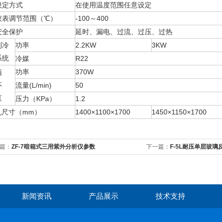
设定方式
在使用温度范围任意设定
仪表调节范围（℃）
-100～400
安全保护
延时、漏电、过流、过压、过热
制冷
功率
2.2KW
3KW
系统
冷媒
R22
功率
370W
循
环
流量(L/min)
50
泵
压力（KPa）
1.2
机尺寸（mm）
1400×1100×1700
1450×1150×1700
篇：
ZF-7暗箱式三用紫外分析仪参数
下一篇：
F-5L耐压单层玻璃
新闻资讯
产品展示
技术支持