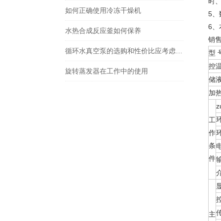
时
如何正确使用冷冻干燥机
5
6
水热合成反应釜如何保养
销售
循环水真空泵的选购和性价比应考虑哪些方面
型 
控
旋转蒸发器在工作中的使用
储液
加热
工
作
条
件
主