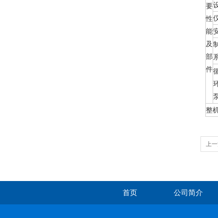
要
性
能
及
部
件
整
上一
首页
公司简介