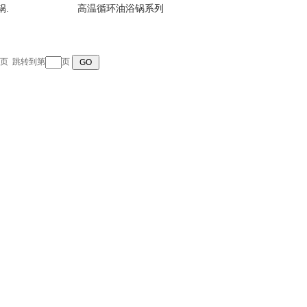
锅.
高温循环油浴锅系列
页
跳转到第
页