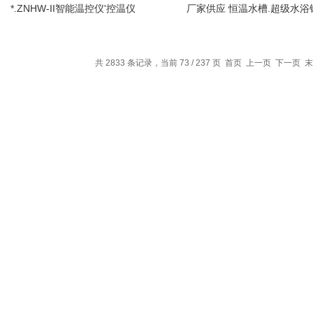
*.ZNHW-II智能温控仪'控温仪
厂家供应 恒温水槽.超级水浴
共 2833 条记录，当前 73 / 237 页
首页
上一页
下一页
末