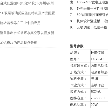
出，160-240V宽电压
台式低温循环泵(远销杭州/郑州/苏州等全国各地)
6. 外壳采用一次性形
SF双层玻璃反应釜的特点及产品配置
7. 30°斜面操控面板
8. 机体设计溢流槽，
旋转蒸发器在工业中的应用
9. 无极调速，低速平
隆重推出台式循环水真空泵以旧换新活动
加热模块的产品特点分析
型号参数
:
品牌：
杜甫仪器
型号：
TGYF-C
搅拌器方式：
内部电动搅
加热方式：
电热套加热
物料类型：
液-液
作业方式：
连续作业
装置方式：
移动式
搅拌容量：
25-500ml
电机功率：
20W