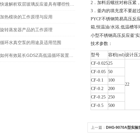
2
．加料后螺丝对称压紧
快速解析双层玻璃反应釜具有哪些性能特点？
3
．釜内的填充度不要超
加热模块的工作原理与应用
PYCF
不锈钢简易高压反
箱
,
恒温油
/
水浴
,
低温槽等
旋转蒸发器产品的工作原理
小型不锈钢高压反应釜'实
循环水真空泵的用途及适用范围
技术参数：
型号
容积
(ml)
设计压
如何有效延长GDSZ高低温循环装置的使用寿命
CF-0.025
25
CF-0.05
50
CF-0.1
100
22
CF-0.2
200
CF-0.25
250
CF-0.5
500
上一篇：
DHG-9070A型