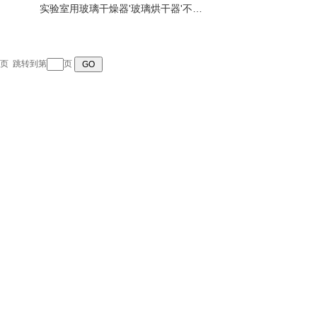
实验室用玻璃干燥器'玻璃烘干器'不锈钢材质
页
跳转到第
页